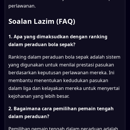
perlawanan.
Soalan Lazim (FAQ)
1. Apa yang dimaksudkan dengan ranking
dalam peraduan bola sepak?
Ranking dalam peraduan bola sepak adalah sistem
yang digunakan untuk menilai prestasi pasukan
berdasarkan keputusan perlawanan mereka. Ini
membantu menentukan kedudukan pasukan
dalam liga dan kelayakan mereka untuk menyertai
kejohanan yang lebih besar.
2. Bagaimana cara pemilihan pemain tengah
dalam peraduan?
Pemilihan pemain tengah dalam peraduan adalah