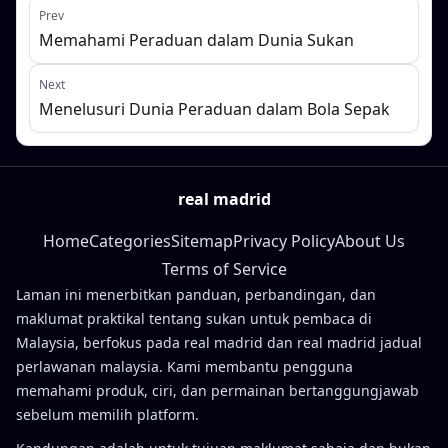
Prev
Memahami Peraduan dalam Dunia Sukan
Next
Menelusuri Dunia Peraduan dalam Bola Sepak
real madrid
Home
Categories
Sitemap
Privacy Policy
About Us
Terms of Service
Laman ini menerbitkan panduan, perbandingan, dan
maklumat praktikal tentang sukan untuk pembaca di
Malaysia, berfokus pada real madrid dan real madrid jadual
perlawanan malaysia. Kami membantu pengguna
memahami produk, ciri, dan permainan bertanggungjawab
sebelum memilih platform.