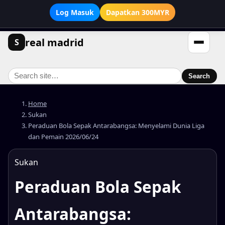
Log Masuk
Dapatkan 300MYR
real madrid
S
Search
Search
Home
Sukan
Peraduan Bola Sepak Antarabangsa: Menyelami Dunia Liga
dan Pemain 2026/06/24
Sukan
Peraduan Bola Sepak
Antarabangsa: