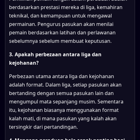
berdasarkan prestasi mereka di liga, kemahiran
teknikal, dan kemampuan untuk mengawal
permainan. Pengurus pasukan akan menilai
pemain berdasarkan latihan dan perlawanan
sebelumnya sebelum membuat keputusan.
3. Apakah perbezaan antara liga dan
kejohanan?
Perbezaan utama antara liga dan kejohanan
adalah format. Dalam liga, setiap pasukan akan
bertanding dengan semua pasukan lain dan
mengumpul mata sepanjang musim. Sementara
itu, kejohanan biasanya menggunakan format
kalah mati, di mana pasukan yang kalah akan
tersingkir dari pertandingan.