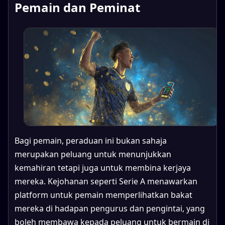
Pemain dan Peminat
Bagi pemain, peraduan ini bukan sahaja
merupakan peluang untuk menunjukkan
kemahiran tetapi juga untuk membina kerjaya
mereka. Kejohanan seperti Serie A menawarkan
platform untuk pemain memperlihatkan bakat
mereka di hadapan pengurus dan pengintai, yang
boleh membawa kepada peluang untuk bermain di