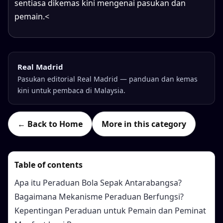
sentiasa dikemas kini mengenai pasukan dan
pemain.<
Real Madrid
Pasukan editorial Real Madrid — panduan dan kemas
kini untuk pembaca di Malaysia.
← Back to Home
More in this category
Table of contents
Apa itu Peraduan Bola Sepak Antarabangsa?
Bagaimana Mekanisme Peraduan Berfungsi?
Kepentingan Peraduan untuk Pemain dan Peminat