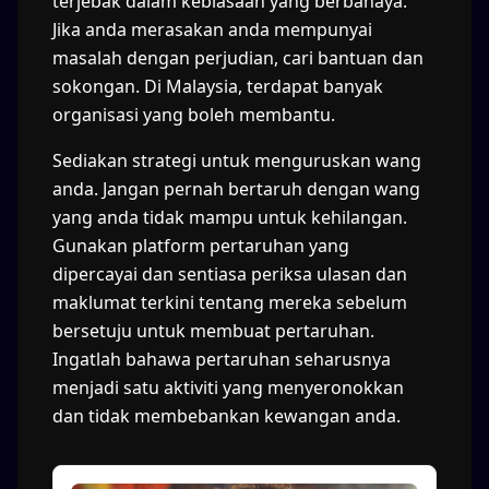
terjebak dalam kebiasaan yang berbahaya.
Jika anda merasakan anda mempunyai
masalah dengan perjudian, cari bantuan dan
sokongan. Di Malaysia, terdapat banyak
organisasi yang boleh membantu.
Sediakan strategi untuk menguruskan wang
anda. Jangan pernah bertaruh dengan wang
yang anda tidak mampu untuk kehilangan.
Gunakan platform pertaruhan yang
dipercayai dan sentiasa periksa ulasan dan
maklumat terkini tentang mereka sebelum
bersetuju untuk membuat pertaruhan.
Ingatlah bahawa pertaruhan seharusnya
menjadi satu aktiviti yang menyeronokkan
dan tidak membebankan kewangan anda.