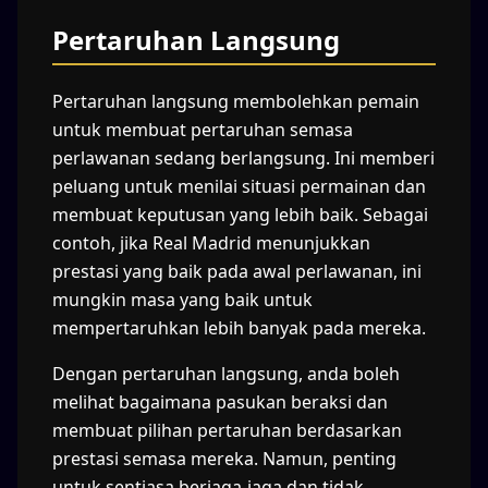
Pertaruhan Langsung
Pertaruhan langsung membolehkan pemain
untuk membuat pertaruhan semasa
perlawanan sedang berlangsung. Ini memberi
peluang untuk menilai situasi permainan dan
membuat keputusan yang lebih baik. Sebagai
contoh, jika Real Madrid menunjukkan
prestasi yang baik pada awal perlawanan, ini
mungkin masa yang baik untuk
mempertaruhkan lebih banyak pada mereka.
Dengan pertaruhan langsung, anda boleh
melihat bagaimana pasukan beraksi dan
membuat pilihan pertaruhan berdasarkan
prestasi semasa mereka. Namun, penting
untuk sentiasa berjaga-jaga dan tidak