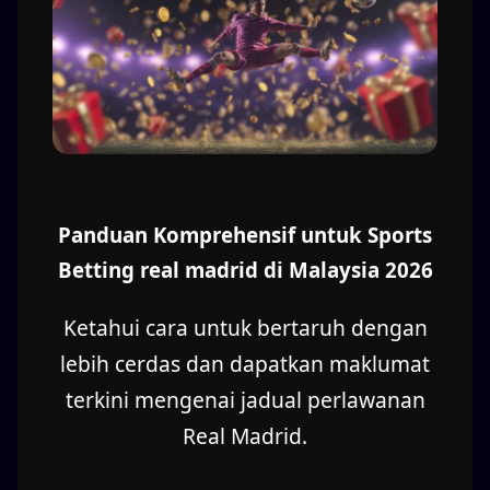
Panduan Komprehensif untuk Sports
Betting real madrid di Malaysia 2026
Ketahui cara untuk bertaruh dengan
lebih cerdas dan dapatkan maklumat
terkini mengenai jadual perlawanan
Real Madrid.