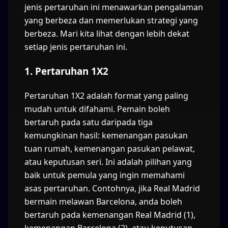
jenis pertaruhan ini menawarkan pengalaman
yang berbeza dan memerlukan strategi yang
berbeza. Mari kita lihat dengan lebih dekat
setiap jenis pertaruhan ini.
1. Pertaruhan 1X2
Pertaruhan 1X2 adalah format yang paling
mudah untuk difahami. Pemain boleh
bertaruh pada satu daripada tiga
kemungkinan hasil: kemenangan pasukan
tuan rumah, kemenangan pasukan pelawat,
atau keputusan seri. Ini adalah pilihan yang
baik untuk pemula yang ingin memahami
asas pertaruhan. Contohnya, jika Real Madrid
bermain melawan Barcelona, anda boleh
bertaruh pada kemenangan Real Madrid (1),
kemenangan Barcelona (2), atau keputusan