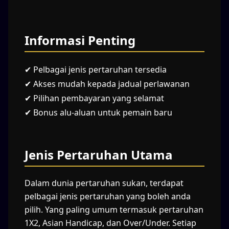
Informasi Penting
✔ Pelbagai jenis pertaruhan tersedia
✔ Akses mudah kepada jadual perlawanan
✔ Pilihan pembayaran yang selamat
✔ Bonus alu-aluan untuk pemain baru
Jenis Pertaruhan Utama
Dalam dunia pertaruhan sukan, terdapat
pelbagai jenis pertaruhan yang boleh anda
pilih. Yang paling umum termasuk pertaruhan
1X2, Asian Handicap, dan Over/Under. Setiap