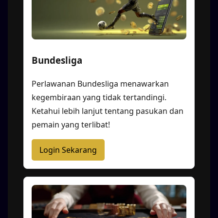
Bundesliga
Perlawanan Bundesliga menawarkan
kegembiraan yang tidak tertandingi.
Ketahui lebih lanjut tentang pasukan dan
pemain yang terlibat!
Login Sekarang