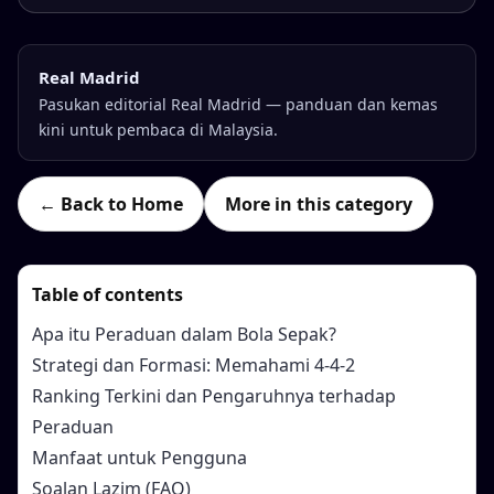
Real Madrid
Pasukan editorial Real Madrid — panduan dan kemas
kini untuk pembaca di Malaysia.
← Back to Home
More in this category
Table of contents
Apa itu Peraduan dalam Bola Sepak?
Strategi dan Formasi: Memahami 4-4-2
Ranking Terkini dan Pengaruhnya terhadap
Peraduan
Manfaat untuk Pengguna
Soalan Lazim (FAQ)