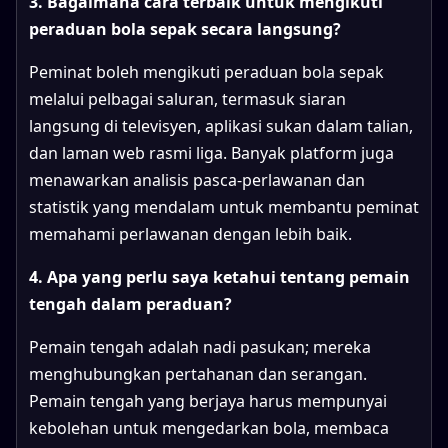
3. Bagaimana cara terbaik untuk mengikuti
peraduan bola sepak secara langsung?
Peminat boleh mengikuti peraduan bola sepak
melalui pelbagai saluran, termasuk siaran
langsung di televisyen, aplikasi sukan dalam talian,
dan laman web rasmi liga. Banyak platform juga
menawarkan analisis pasca-perlawanan dan
statistik yang mendalam untuk membantu peminat
memahami perlawanan dengan lebih baik.
4. Apa yang perlu saya ketahui tentang pemain
tengah dalam peraduan?
Pemain tengah adalah nadi pasukan; mereka
menghubungkan pertahanan dan serangan.
Pemain tengah yang berjaya harus mempunyai
kebolehan untuk mengedarkan bola, membaca