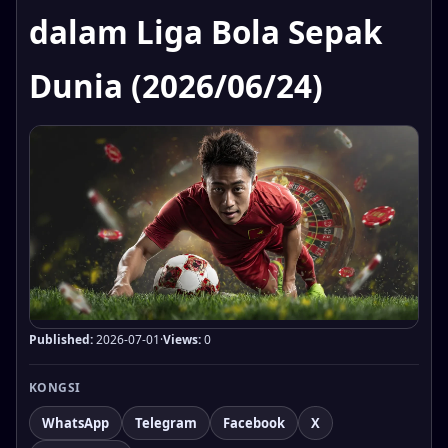
dalam Liga Bola Sepak
Dunia (2026/06/24)
Published:
2026-07-01
·
Views:
0
KONGSI
WhatsApp
Telegram
Facebook
X