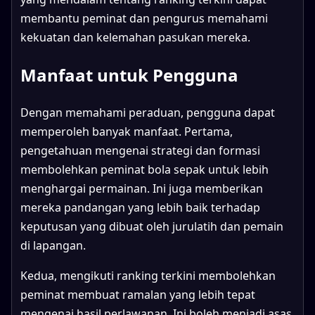
membantu peminat dan pengurus memahami
kekuatan dan kelemahan pasukan mereka.
Manfaat untuk Pengguna
Dengan memahami peraduan, pengguna dapat
memperoleh banyak manfaat. Pertama,
pengetahuan mengenai strategi dan formasi
membolehkan peminat bola sepak untuk lebih
menghargai permainan. Ini juga memberikan
mereka pandangan yang lebih baik terhadap
keputusan yang dibuat oleh jurulatih dan pemain
di lapangan.
Kedua, mengikuti ranking terkini membolehkan
peminat membuat ramalan yang lebih tepat
mengenai hasil perlawanan. Ini boleh menjadi asas